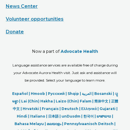
News Center
Volunteer opportunities
Donate
Now a part of
Advocate Health
Language assistance services are available free of charge during
your Advocate Aurora Health visit. Just ask and assistance will
be provided. Select your language to learn more.
Español |
Hmoob
|
Русский
|
Shqip
|
العربیة
|
Bosanski
|
ျ
မန္မာ
|
Lai (Chin) Hakha |
Laizo (Chin) Falam |
简体中文 |
正體
中文 |
Hrvatski |
Français |
Deutsch
|
Ελληνικά |
Gujarati |
Hindi
|
Italiano
|
日本語
|
unDusdm
|
한국어
|
ພາສາລາວ
|
Bahasa Melayu |
മലയാളം
|
Pennsylvaanisch Deitsch |