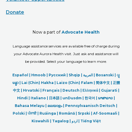
Donate
Now a part of
Advocate Health
Language assistance services are available free of charge during
your Advocate Aurora Health visit. Just ask and assistance will
be provided. Select your language to learn more.
Español |
Hmoob
|
Русский
|
Shqip
|
العربیة
|
Bosanski
|
ျ
မန္မာ
|
Lai (Chin) Hakha |
Laizo (Chin) Falam |
简体中文 |
正體
中文 |
Hrvatski |
Français |
Deutsch
|
Ελληνικά |
Gujarati |
Hindi
|
Italiano
|
日本語
|
unDusdm
|
한국어
|
ພາສາລາວ
|
Bahasa Melayu |
മലയാളം
|
Pennsylvaanisch Deitsch |
Polski
|
ਪੰਜਾਬੀ
|
Ruáinga |
Română |
Srpski
|
Af-Soomaali |
Kiswahili |
Tagalog
|
اردو
|
Tiếng Việt