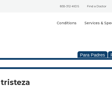
855-312-KIDS
Find a Doctor
Conditions
Services & Spec
Para Padres
tristeza