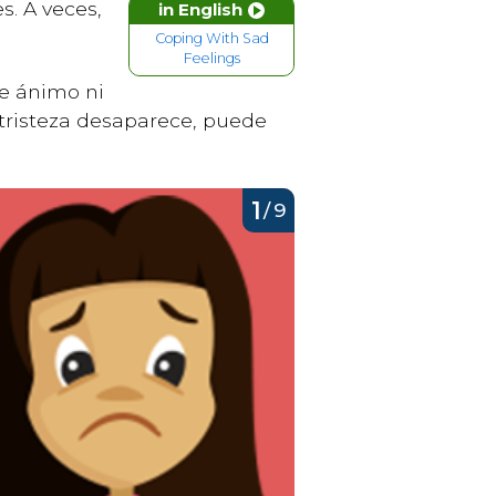
s. A veces,
in English
Coping With Sad
Feelings
de ánimo ni
 tristeza desaparece, puede
1
/
9