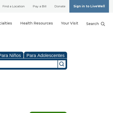
Find a Location
Pay a Bill
Donate
Sign in to LiveWell
ialties
Health Resources
Your Visit
Search
Para Niños
Para Adolescentes