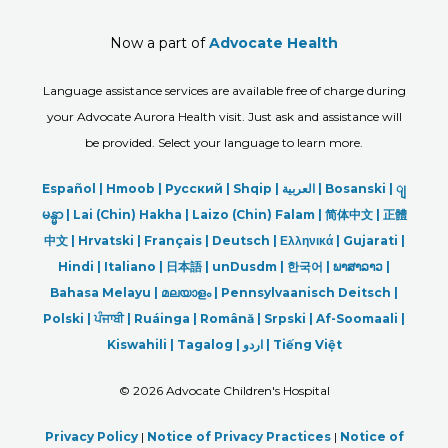
Now a part of
Advocate Health
Language assistance services are available free of charge during
your Advocate Aurora Health visit. Just ask and assistance will
be provided. Select your language to learn more.
Español |
Hmoob
|
Русский
|
Shqip
|
العربیة
|
Bosanski
|
ျ
မန္မာ
|
Lai (Chin) Hakha |
Laizo (Chin) Falam |
简体中文 |
正體
中文 |
Hrvatski |
Français |
Deutsch
|
Ελληνικά |
Gujarati |
Hindi
|
Italiano
|
日本語
|
unDusdm
|
한국어
|
ພາສາລາວ
|
Bahasa Melayu |
മലയാളം
|
Pennsylvaanisch Deitsch |
Polski
|
ਪੰਜਾਬੀ
|
Ruáinga |
Română |
Srpski
|
Af-Soomaali |
Kiswahili |
Tagalog
|
اردو
|
Tiếng Việt
©
2026 Advocate Children's Hospital
Privacy Policy
|
Notice of Privacy Practices
|
Notice of