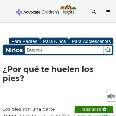
Para Padres
Para Niños
Para Adolescentes
Niños
¿Por qué te huelen los
pies?
Los pies son una parte
in English
importante de tu cuerpo. Sin
Why Do Feet Stink?