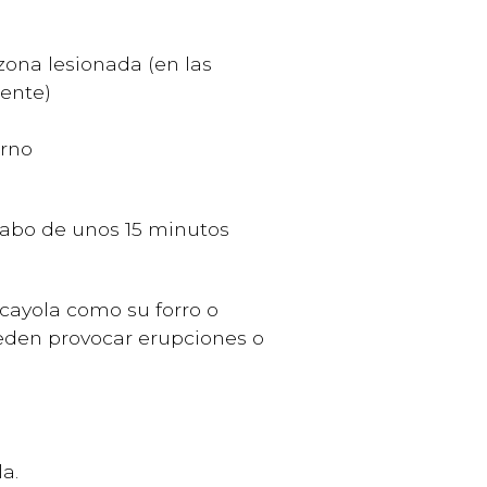
zona lesionada (en las
rente)
erno
 cabo de unos 15 minutos
scayola como su forro o
eden provocar erupciones o
a.