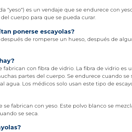
a "yeso") es un vendaje que se endurece con yes
 del cuerpo para que se pueda
curar
.
sitan ponerse escayolas?
s después de romperse un hueso, después de algu
s hay?
fabrican con fibra de vidrio. La fibra de vidrio es 
uchas partes del cuerpo. Se endurece cuando se s
es al agua. Los médicos solo usan este tipo de esca
e se fabrican con yeso. Este polvo blanco se mez
cuando se seca.
ayolas?