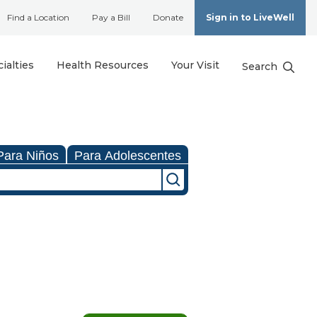
Find a Location
Pay a Bill
Donate
Sign in to LiveWell
ialties
Health Resources
Your Visit
Search
Para Niños
Para Adolescentes