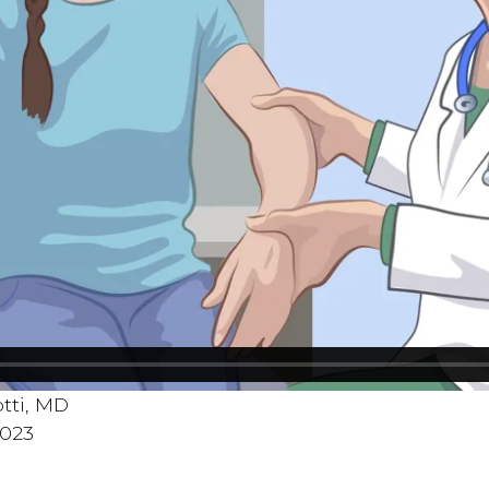
tti, MD
2023