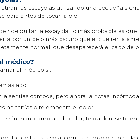
retiran las escayolas utilizando una pequeña sierra e
e para antes de tocar la piel.
n de quitar la escayola, lo más probable es que t
erta por un pelo más oscuro que el que tenía ant
etamente normal, que desaparecerá el cabo de 
al médico?
amar al médico si:
demasiado.
 y la sentías cómoda, pero ahora la notas incómoda
s no tenías o te empeora el dolor.
e te hinchan, cambian de color, te duelen, se te 
 dentro de tu escayola, como un trozo de comida