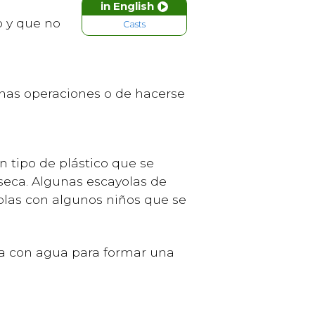
in English
o y que no
Casts
nas operaciones o de hacerse
un tipo de plástico que se
eca. Algunas escayolas de
yolas con algunos niños que se
cla con agua para formar una