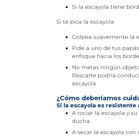
Si la escayola tiene bo
Si te pica la escayola:
Golpea suavemente la es
Pide a uno de tus papás 
enfoque hacia los bordes
No metas ningún objeto, 
Rascarte podría conducir
escayola.
¿Cómo deberíamos cuidar
Si la escayola es resistente
A rociar la escayola y s
ducha.
A secar la escayola con