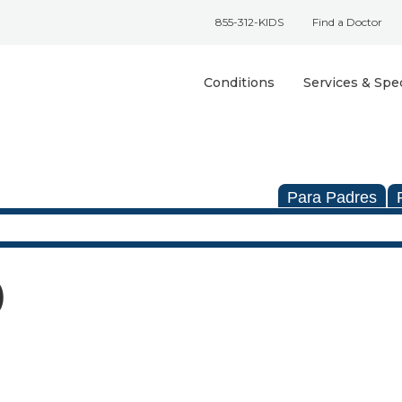
855-312-KIDS
Find a Doctor
Conditions
Services & Spec
Para Padres
)