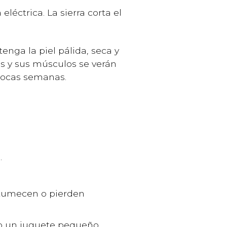
léctrica. La sierra corta el
enga la piel pálida, seca y
es y sus músculos se verán
pocas semanas.
.
entumecen o pierden
 o un juguete pequeño.